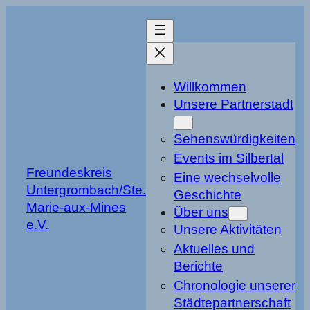
Zum
Inhalt
springen
Willkommen
Unsere Partnerstadt
Sehenswürdigkeiten
Events im Silbertal
Freundeskreis
Eine wechselvolle
Untergrombach/Ste.
Geschichte
Marie-aux-Mines
Über uns
e.V.
Unsere Aktivitäten
Aktuelles und
Berichte
Chronologie unserer
Städtepartnerschaft