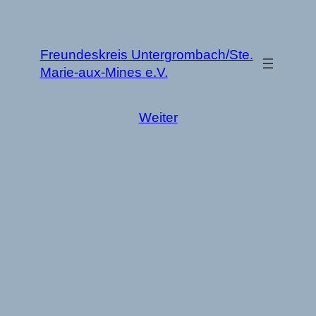
Zum
Inhalt
springen
Freundeskreis Untergrombach/Ste.
Marie-aux-Mines e.V.
Weiter