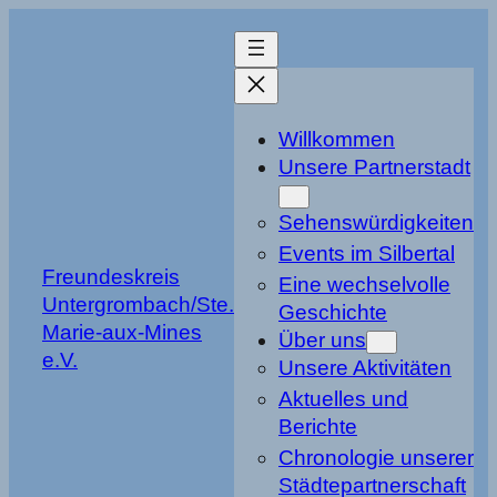
Zum
Inhalt
springen
Willkommen
Unsere Partnerstadt
Sehenswürdigkeiten
Events im Silbertal
Freundeskreis
Eine wechselvolle
Untergrombach/Ste.
Geschichte
Marie-aux-Mines
Über uns
e.V.
Unsere Aktivitäten
Aktuelles und
Berichte
Chronologie unserer
Städtepartnerschaft